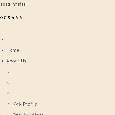
Total Visits:
0
0
8
6
6
6
Home
About Us
KVK Profile
Director Atari